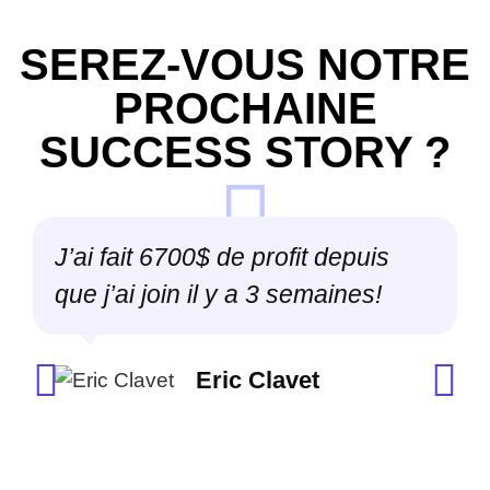
SEREZ-VOUS NOTRE
PROCHAINE
SUCCESS STORY ?
J’ai fait 6700$ de profit depuis
que j’ai join il y a 3 semaines!
j
Eric Clavet