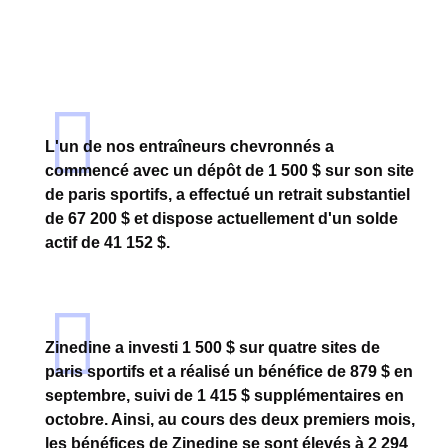
L'un de nos entraîneurs chevronnés a
commencé avec un dépôt de 1 500 $ sur son site
de paris sportifs, a effectué un retrait substantiel
de 67 200 $ et dispose actuellement d'un solde
actif de 41 152 $.
Zinedine a investi 1 500 $ sur quatre sites de
paris sportifs et a réalisé un bénéfice de 879 $ en
septembre, suivi de 1 415 $ supplémentaires en
octobre. Ainsi, au cours des deux premiers mois,
les bénéfices de Zinedine se sont élevés à 2 294