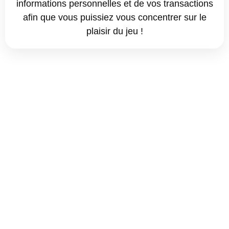
informations personnelles et de vos transactions
afin que vous puissiez vous concentrer sur le
plaisir du jeu !
CRYSTAL BET PRO
Rejoignez notre communauté de parieurs sportifs experts
!
Contact
crystalbetpro@gmail.com
La navigation
Accueil